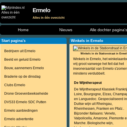
Ermelo
Alles in één overzicht
Home
Nieuws
Alle dochter pagina'
Start pagina's
Winkels in Ermelo
Bedrijven uit Ermelo
Winkels in de Stationstraat in Erme
Winkels in Ermelo, het winkelaanb
Beeld en geluid Ermelo
vrij groot vanwege het feit dat het
Bouw, aannemers Ermelo
inwoneraantal van Ermelo s'zomer
minstens verdubbelt.
Braderie op de dinsdag
De Wijntherapeut
Clubs Ermelo
De Wijntherapeut Klassiek Frankrij
Drone Groevenbeekseheide
Loire, Bourgogne, Elzas, Champa
en Languedoc. Gespecialiseerd in
DVS33 Ermelo SDC Putten
Duitse wijn uit Rheingau,
Rheinhessen, Franken en Pfalz..
Ermelo aanbiedingen
Bijzonder Italiaans: Veneto,
Valpolicella, Amarone, Piemonte 
Ermelo advertentie
Marche. Biologische wijn,