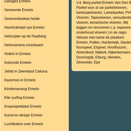
Garages Ermelo
V.d. Berg parket Ermelo Van Den 
Parket voor al uw parketvloeren,
Gemeente Ermelo
laminaatvloeren, Lamelparket, P
Vloeren, Tapisvloeren, verouderd
Groevenbeekse heide
vloeren, keramische vloeren, Wij
Heerlickheijd van Ermelo
leggen en renoveren c.q. reparere
onderhoud vloeren ) in de regio
Helicopter op de Paalberg
Veluwe met name de plaatsen
Ermelo, Putten, Harderwijk, Garde
Helmcamera crossbaam
Nunspeet, Elspeet, Voorthuizen,
Amersfoort, Nijkerk, Nijkerkerveen
Hotels in Ermelo
Doornspijk, Elburg, Hierden,
Zeewolde, Epe
Indoorski Ermelo
Jetski in Zwembad Calluna
Kazernes in Ermelo
Kinderopvang Ermelo
Kite surfing Ermelo
Kraanspektakel Ermelo
Kunst en design Ermelo
Luchtballon over Ermelo