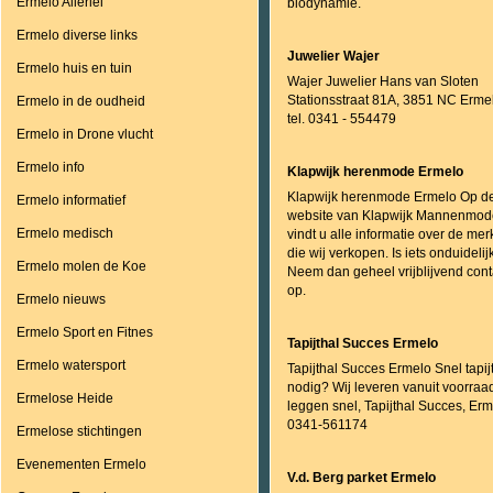
Ermelo Allerlei
biodynamie.
Ermelo diverse links
Juwelier Wajer
Ermelo huis en tuin
Wajer Juwelier Hans van Sloten
Stationsstraat 81A, 3851 NC Erme
Ermelo in de oudheid
tel. 0341 - 554479
Ermelo in Drone vlucht
Ermelo info
Klapwijk herenmode Ermelo
Klapwijk herenmode Ermelo Op d
Ermelo informatief
website van Klapwijk Mannenmod
Ermelo medisch
vindt u alle informatie over de me
die wij verkopen. Is iets onduidelij
Ermelo molen de Koe
Neem dan geheel vrijblijvend cont
op.
Ermelo nieuws
Ermelo Sport en Fitnes
Tapijthal Succes Ermelo
Ermelo watersport
Tapijthal Succes Ermelo Snel tapij
nodig? Wij leveren vanuit voorraa
Ermelose Heide
leggen snel, Tapijthal Succes, Erm
0341-561174
Ermelose stichtingen
Evenementen Ermelo
V.d. Berg parket Ermelo