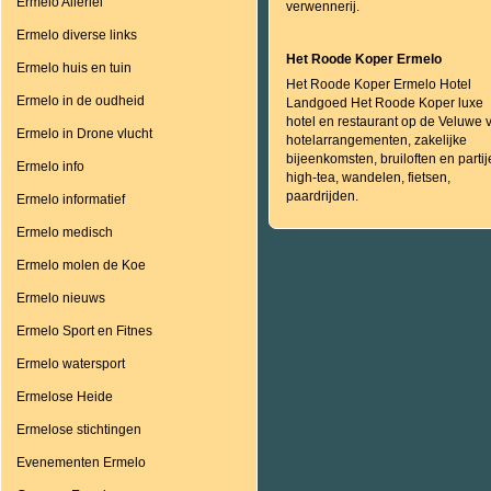
Ermelo Allerlei
verwennerij.
Ermelo diverse links
Het Roode Koper Ermelo
Ermelo huis en tuin
Het Roode Koper Ermelo Hotel
Ermelo in de oudheid
Landgoed Het Roode Koper luxe
hotel en restaurant op de Veluwe 
Ermelo in Drone vlucht
hotelarrangementen, zakelijke
bijeenkomsten, bruiloften en partij
Ermelo info
high-tea, wandelen, fietsen,
paardrijden.
Ermelo informatief
Ermelo medisch
Ermelo molen de Koe
Ermelo nieuws
Ermelo Sport en Fitnes
Ermelo watersport
Ermelose Heide
Ermelose stichtingen
Evenementen Ermelo