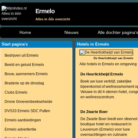
Ermelo
Alles in één overzicht
Home
Nieuws
Alle dochter pagina'
Start pagina's
Hotels in Ermelo
Bedrijven uit Ermelo
De Heerlickheijd van Ermelo
Alle hotels in Ermelo en omgeving
Beeld en geluid Ermelo
Bouw, aannemers Ermelo
De Heerlickheijd Ermelo
Boek uw luxe verblijf, zakelijke
Braderie op de dinsdag
bijeenkomst of wellnessmoment o
Veluwe in dit 4-sterren hotel, cong
Clubs Ermelo
en wellnesscentrum.
Drone Groevenbeekseheide
DVS33 Ermelo SDC Putten
De Zwarte Boer
De Zwarte Boer biedt een sfeervol
Ermelo aanbiedingen
boutique hotel en restaurant in
Ermelo advertentie
Leuvenum (Ermelo) voor luxe
overnachtingen en culinaire