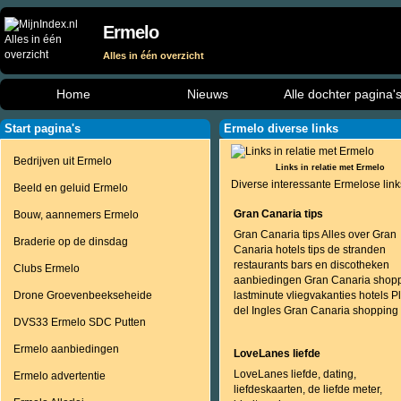
Ermelo
Alles in één overzicht
Home
Nieuws
Alle dochter pagina'
Start pagina's
Ermelo diverse links
Bedrijven uit Ermelo
Links in relatie met Ermelo
Diverse interessante Ermelose link
Beeld en geluid Ermelo
Gran Canaria tips
Bouw, aannemers Ermelo
Gran Canaria tips Alles over Gran
Braderie op de dinsdag
Canaria hotels tips de stranden
restaurants bars en discotheken
Clubs Ermelo
aanbiedingen Gran Canaria shop
Drone Groevenbeekseheide
lastminute vliegvakanties hotels P
del Ingles Gran Canaria shopping
DVS33 Ermelo SDC Putten
Ermelo aanbiedingen
LoveLanes liefde
LoveLanes liefde, dating,
Ermelo advertentie
liefdeskaarten, de liefde meter,