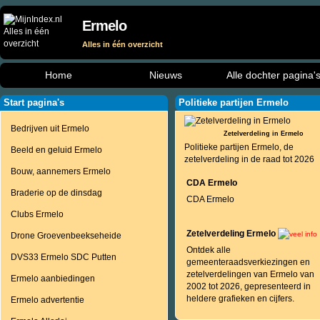
Ermelo
Alles in één overzicht
Home
Nieuws
Alle dochter pagina'
Start pagina's
Politieke partijen Ermelo
Bedrijven uit Ermelo
Zetelverdeling in Ermelo
Politieke partijen Ermelo, de
Beeld en geluid Ermelo
zetelverdeling in de raad tot 2026
Bouw, aannemers Ermelo
CDA Ermelo
Braderie op de dinsdag
CDA Ermelo
Clubs Ermelo
Zetelverdeling Ermelo
Drone Groevenbeekseheide
Ontdek alle
DVS33 Ermelo SDC Putten
gemeenteraadsverkiezingen en
zetelverdelingen van Ermelo van
Ermelo aanbiedingen
2002 tot 2026, gepresenteerd in
heldere grafieken en cijfers.
Ermelo advertentie