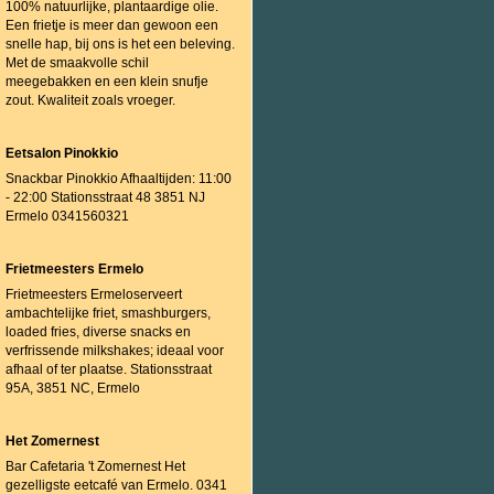
100% natuurlijke, plantaardige olie.
Een frietje is meer dan gewoon een
snelle hap, bij ons is het een beleving.
Met de smaakvolle schil
meegebakken en een klein snufje
zout. Kwaliteit zoals vroeger.
Eetsalon Pinokkio
Snackbar Pinokkio Afhaaltijden: 11:00
- 22:00 Stationsstraat 48 3851 NJ
Ermelo 0341560321
Frietmeesters Ermelo
Frietmeesters Ermeloserveert
ambachtelijke friet, smashburgers,
loaded fries, diverse snacks en
verfrissende milkshakes; ideaal voor
afhaal of ter plaatse. Stationsstraat
95A, 3851 NC, Ermelo
Het Zomernest
Bar Cafetaria 't Zomernest Het
gezelligste eetcafé van Ermelo. 0341