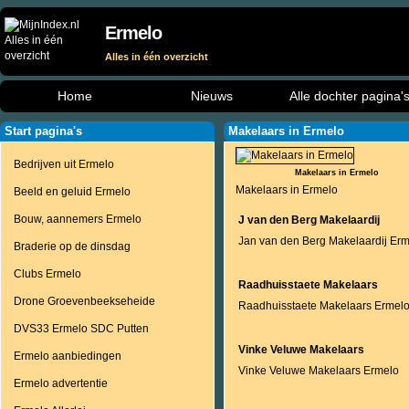
Ermelo
Alles in één overzicht
Home
Nieuws
Alle dochter pagina'
Start pagina's
Makelaars in Ermelo
Bedrijven uit Ermelo
Makelaars in Ermelo
Makelaars in Ermelo
Beeld en geluid Ermelo
Bouw, aannemers Ermelo
J van den Berg Makelaardij
Jan van den Berg Makelaardij Er
Braderie op de dinsdag
Clubs Ermelo
Raadhuisstaete Makelaars
Drone Groevenbeekseheide
Raadhuisstaete Makelaars Ermel
DVS33 Ermelo SDC Putten
Vinke Veluwe Makelaars
Ermelo aanbiedingen
Vinke Veluwe Makelaars Ermelo
Ermelo advertentie