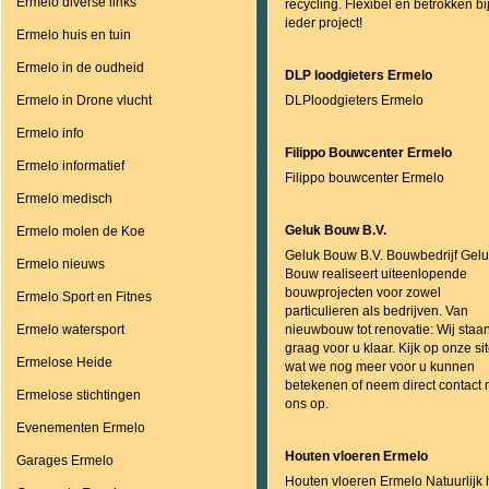
Ermelo diverse links
recycling. Flexibel en betrokken bi
ieder project!
Ermelo huis en tuin
Ermelo in de oudheid
DLP loodgieters Ermelo
Ermelo in Drone vlucht
DLPloodgieters Ermelo
Ermelo info
Filippo Bouwcenter Ermelo
Ermelo informatief
Filippo bouwcenter Ermelo
Ermelo medisch
Geluk Bouw B.V.
Ermelo molen de Koe
Geluk Bouw B.V. Bouwbedrijf Gel
Ermelo nieuws
Bouw realiseert uiteenlopende
bouwprojecten voor zowel
Ermelo Sport en Fitnes
particulieren als bedrijven. Van
Ermelo watersport
nieuwbouw tot renovatie: Wij staa
graag voor u klaar. Kijk op onze si
Ermelose Heide
wat we nog meer voor u kunnen
betekenen of neem direct contact 
Ermelose stichtingen
ons op.
Evenementen Ermelo
Houten vloeren Ermelo
Garages Ermelo
Houten vloeren Ermelo Natuurlijk 