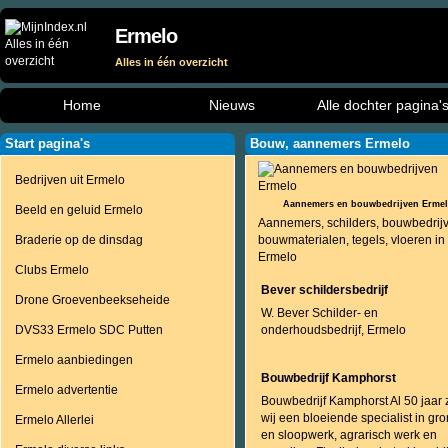
Ermelo
Alles in één overzicht
Home
Nieuws
Alle dochter pagina'
Start pagina's
Bouw, aannemers Ermelo
Bedrijven uit Ermelo
Aannemers en bouwbedrijven Erme
Beeld en geluid Ermelo
Aannemers, schilders, bouwbedrij
Braderie op de dinsdag
bouwmaterialen, tegels, vloeren in
Ermelo
Clubs Ermelo
Bever schildersbedrijf
Drone Groevenbeekseheide
W. Bever Schilder- en
DVS33 Ermelo SDC Putten
onderhoudsbedrijf, Ermelo
Ermelo aanbiedingen
Bouwbedrijf Kamphorst
Ermelo advertentie
Bouwbedrijf Kamphorst Al 50 jaar z
wij een bloeiende specialist in gro
Ermelo Allerlei
en sloopwerk, agrarisch werk en