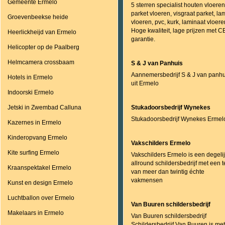
Gemeente Ermelo
5 sterren specialist houten vloeren
parket vloeren, visgraat parket, la
Groevenbeekse heide
vloeren, pvc, kurk, laminaat vloere
Hoge kwaliteit, lage prijzen met 
Heerlickheijd van Ermelo
garantie.
Helicopter op de Paalberg
Helmcamera crossbaam
S & J van Panhuis
Aannemersbedrijf S & J van panhu
Hotels in Ermelo
uit Ermelo
Indoorski Ermelo
Jetski in Zwembad Calluna
Stukadoorsbedrijf Wynekes
Stukadoorsbedrijf Wynekes Ermel
Kazernes in Ermelo
Kinderopvang Ermelo
Vakschilders Ermelo
Kite surfing Ermelo
Vakschilders Ermelo is een degelij
allround schildersbedrijf met een 
Kraanspektakel Ermelo
van meer dan twintig échte
vakmensen
Kunst en design Ermelo
Luchtballon over Ermelo
Van Buuren schildersbedrijf
Makelaars in Ermelo
Van Buuren schildersbedrijf
Schildersbedrijf Van Buuren is met