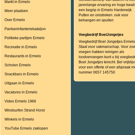
Markt in Ermelo
jarenlange ervaring en hoge kwalit
een begrip in Ermelo Harderwijk
Meer plaatsen
Putten en omstreken. ook voor
Over Ermelo
behangen en spuiten
Pantserinfanteriebataljon
Voegbedrijf BoelJongetjes
Politieke partijen Ermelo
Voegbedrijf Boel Jongetjes Ermelo
Staat voor vakmanschap. Voor zo
Recreatie in Ermelo
voegen hakken reinigen als
Restaurants in Ermelo
loodvervangen kunt u bij voegbedri
Boel Jongetjes terecht. Bel vrijblij
Scholen Ermelo
voor een offerte of een afspraak m
nummer 0657 145750
Snackbars in Ermelo
Uitgaan in Ermelo
Vacatures in Ermelo
Video Ermelo 1966
Windsurfen Strand Horst
Winkels in Ermelo
YouTube Ermelo zaklopen