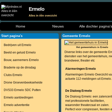
Ermelo
Alles in één overzicht
Home
Nieuws
Alle dochter pagina'
Start pagina's
Gemeente Ermelo
Bedrijven uit Ermelo
Het gemeentehuis in Ermelo
Diverse links over de gemeente Er
Beeld en geluid Ermelo
diensten van het gemeentehuis, n
Bouw, aannemers Ermelo
brandweer, theater etc
Braderie op de dinsdag
Alarmeringen Ermelo
Alarmeringen Ermelo Overzicht v
Clubs Ermelo
actuele 112-meldingen uit Ermelo.
Drone Groevenbeekseheide
DVS33 Ermelo SDC Putten
De Dialoog Ermelo
De Dialoog Ermelo: een zalencen
Ermelo aanbiedingen
met professionele faciliteiten,
Ermelo advertentie
waaronder theaterzaal en zalen.
Perfect voor congressen, feesten 