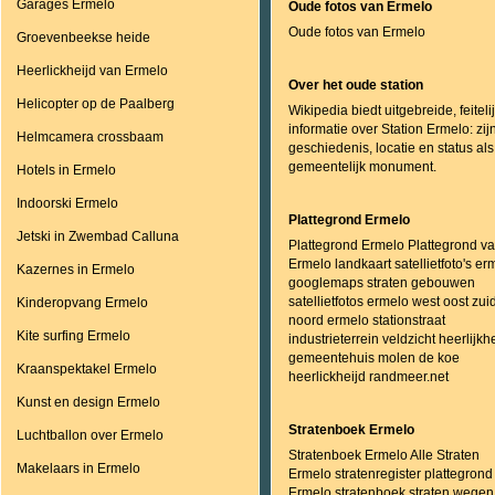
Garages Ermelo
Oude fotos van Ermelo
Oude fotos van Ermelo
Groevenbeekse heide
Heerlickheijd van Ermelo
Over het oude station
Helicopter op de Paalberg
Wikipedia biedt uitgebreide, feiteli
informatie over Station Ermelo: zij
Helmcamera crossbaam
geschiedenis, locatie en status als
gemeentelijk monument.
Hotels in Ermelo
Indoorski Ermelo
Plattegrond Ermelo
Jetski in Zwembad Calluna
Plattegrond Ermelo Plattegrond v
Ermelo landkaart satellietfoto's er
Kazernes in Ermelo
googlemaps straten gebouwen
satellietfotos ermelo west oost zui
Kinderopvang Ermelo
noord ermelo stationstraat
Kite surfing Ermelo
industrieterrein veldzicht heerlijkh
gemeentehuis molen de koe
Kraanspektakel Ermelo
heerlickheijd randmeer.net
Kunst en design Ermelo
Stratenboek Ermelo
Luchtballon over Ermelo
Stratenboek Ermelo Alle Straten
Makelaars in Ermelo
Ermelo stratenregister plattegrond
Ermelo stratenboek straten wegen