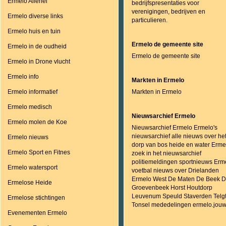
Ermelo Allerlei
bedrijfspresentaties voor
verenigingen, bedrijven en
Ermelo diverse links
particulieren.
Ermelo huis en tuin
Ermelo de gemeente site
Ermelo in de oudheid
Ermelo de gemeente site
Ermelo in Drone vlucht
Ermelo info
Markten in Ermelo
Ermelo informatief
Markten in Ermelo
Ermelo medisch
Nieuwsarchief Ermelo
Ermelo molen de Koe
Nieuwsarchief Ermelo Ermelo's
nieuwsarchief alle nieuws over he
Ermelo nieuws
dorp van bos heide en water Erme
Ermelo Sport en Fitnes
zoek in het nieuwsarchief
politiemeldingen sportnieuws Erm
Ermelo watersport
voetbal nieuws over Drielanden
Ermelo West De Maten De Beek D
Ermelose Heide
Groevenbeek Horst Houtdorp
Leuvenum Speuld Staverden Telg
Ermelose stichtingen
Tonsel mededelingen ermelo.jouw
Evenementen Ermelo