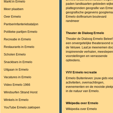
Markt in Ermelo
paden landkaarten gebieden wijk
plattegronden geografie van Erme
Meer plaatsen
geografische gegevens googlema
Over Ermelo
Ermelo dolfinarium boulevard
randmeer
Pantserinfanteriebataljon
Politieke partijen Ermelo
Theater de Dialoog Ermelo
Theater de Dialoog Ermelo Beleef
Recreatie in Ermelo
een onvergetelijke theateravond 
Restaurants in Ermelo
de Veluwe. Laat je meenemen doo
inspirerende verhalen, meeslepe
Scholen Ermelo
voorstellingen en verrassende
optredens.
Snackbars in Ermelo
Uitgaan in Ermelo
VVV Ermelo recreatie
Vacatures in Ermelo
Ermelo Buitenleven: jouw gids voo
activiteiten, overnachtingen,
Video Ermelo 1966
evenementen en de mooiste plekj
in de natuur van Ermelo.
Windsurfen Strand Horst
Winkels in Ermelo
Wikipedia over Ermelo
YouTube Ermelo zaklopen
Wikipedia over Ermelo