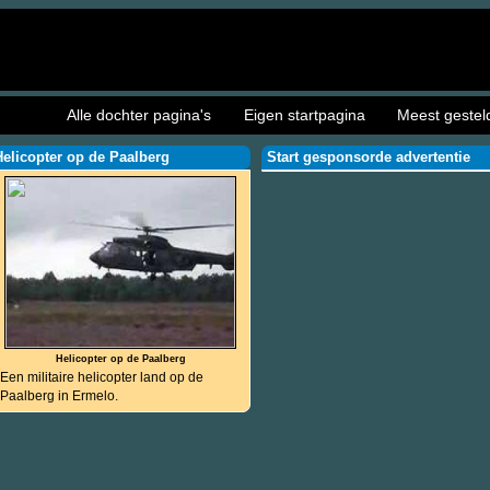
Alle dochter pagina's
Eigen startpagina
Meest gestel
Helicopter op de Paalberg
Start gesponsorde advertentie
Helicopter op de Paalberg
Een militaire helicopter land op de
Paalberg in Ermelo.