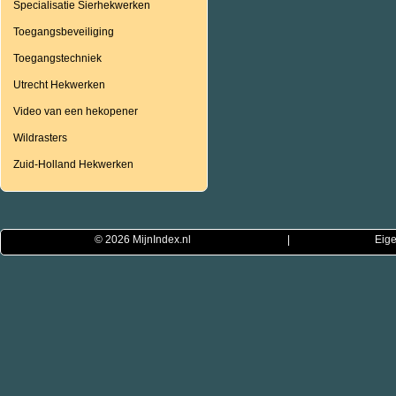
Specialisatie Sierhekwerken
Toegangsbeveiliging
Toegangstechniek
Utrecht Hekwerken
Video van een hekopener
Wildrasters
Zuid-Holland Hekwerken
© 2026
MijnIndex.nl
|
Eige