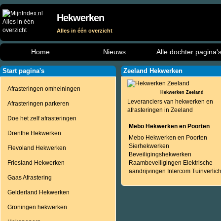
Hekwerken
Alles in één overzicht
Home
Nieuws
Alle dochter pagina'
Start pagina's
Zeeland Hekwerken
Afrasteringen omheiningen
Hekwerken Zeeland
Leveranciers van hekwerken en
Afrasteringen parkeren
afrasteringen in Zeeland
Doe het zelf afrasteringen
Mebo Hekwerken en Poorten
Drenthe Hekwerken
Mebo Hekwerken en Poorten
Sierhekwerken
Flevoland Hekwerken
Beveiligingshekwerken
Friesland Hekwerken
Raambeveiligingen Elektrische
aandrijvingen Intercom Tuinverlich
Gaas Afrastering
Gelderland Hekwerken
Groningen hekwerken