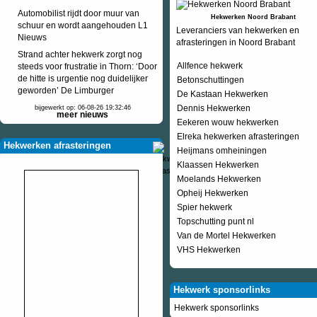
Automobilist rijdt door muur van
Hekwerken Noord Brabant
schuur en wordt aangehouden L1
Leveranciers van hekwerken en
Nieuws
afrasteringen in Noord Brabant
Strand achter hekwerk zorgt nog
Allfence hekwerk
steeds voor frustratie in Thorn: ‘Door
de hitte is urgentie nog duidelijker
Betonschuttingen
geworden’ De Limburger
De Kastaan Hekwerken
Dennis Hekwerken
bijgewerkt op: 06-08-26 19:32:46
meer nieuws
Eekeren wouw hekwerken
Elreka hekwerken afrasteringen
Hekwerken afrasteringen
Heijmans omheiningen
Klaassen Hekwerken
Moelands Hekwerken
Opheij Hekwerken
Spier hekwerk
Topschutting punt nl
Van de Mortel Hekwerken
VHS Hekwerken
Hekwerk sponsorlinks
Hekwerk sponsorlinks