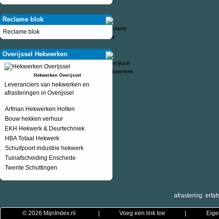
Reclame blok
Reclame blok
Overijssel Hekwerken
Hekwerken Overijssel
Leveranciers van hekwerken en
afrasteringen in Overijssel
Arfman Hekwerken Holten
Bouw hekken verhuur
EKH Hekwerk & Deurtechniek
HBA Totaal Hekwerk
Schuifpoort industrie hekwerk
Tuinafscheiding Enschede
Twente Schuttingen
afrastering
erfaf
© 2026
MijnIndex.nl
|
Voeg een link toe
|
Eige