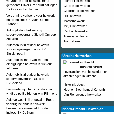
vervangen door hekwerk, maar
Folmer Hekwerken
gemeente Hilversum houdt dat tegen
Gebron Hekwereld
De Gooi en Eemlander
Gelderland Hekwerken
Vergunning verleend voor hekwerk
HB Hekwerk
en groenstrook in Vught Omroep
Masterhekwerk
Brabant
Meijs Hekwerken
Auto rijdt door hekwerk bij
Renko Hekwerken
spoorwegovergang Sluiskil Omroep
Transsylva Trade
Zeeland
Tuinhekken
Automobilist rijdt door hekwerk
spoorwegovergang op N686 in
Sluiskil pzc.nl
Utrecht Hekwerken
Automobilist raakt van weg en
eindigt tegen hekwerk in Niekerk
Hekwerken Utrecht
InfoLeek
Leveranciers van hekwerken en
Automobilist rijdt door hekwerk
afrasteringen in Utrecht
spoorwegovergang Sluiskil
HVZeeland
Hekwerk Soest
Bestuurder rijdt tuin in, in de auto
Hout en Steenhandel Kortenh
vindt de politie bier en wijn Rijnmond
Van Renswoude hekwerken
Auto verwoest bij ongeval in Breda:
voertuig belandt in hekwerk,
bestuurder vermoedelijk onder
Noord-Brabant Hekwerken
invloed BN DeStem