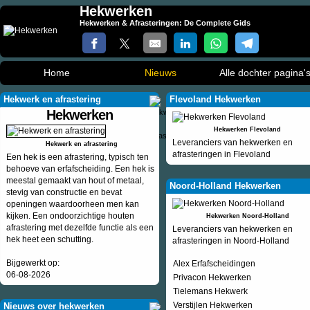
Hekwerken
Hekwerken & Afrasteringen: De Complete Gids
Home
Nieuws
Alle dochter pagina'
Hekwerk en afrastering
Flevoland Hekwerken
Hekwerken
Hekwerken Flevoland
Leveranciers van hekwerken en
Hekwerk en afrastering
afrasteringen in Flevoland
Een hek is een afrastering, typisch ten
behoeve van erfafscheiding. Een hek is
meestal gemaakt van hout of metaal,
Noord-Holland Hekwerken
stevig van constructie en bevat
openingen waardoorheen men kan
kijken. Een ondoorzichtige houten
Hekwerken Noord-Holland
afrastering met dezelfde functie als een
Leveranciers van hekwerken en
hek heet een schutting.
afrasteringen in Noord-Holland
Bijgewerkt op:
Alex Erfafscheidingen
06-08-2026
Privacon Hekwerken
Tielemans Hekwerk
Verstijlen Hekwerken
Nieuws over hekwerken