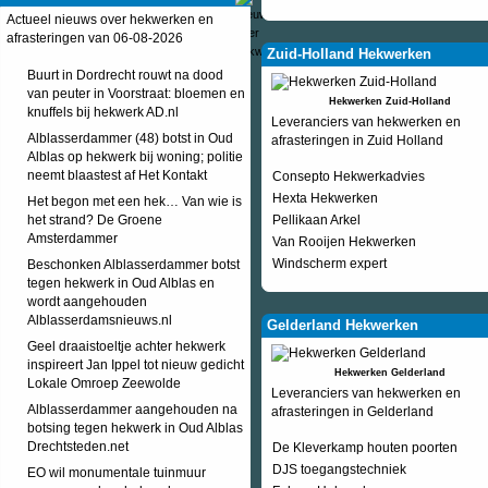
Actueel nieuws over hekwerken en
afrasteringen van 06-08-2026
Zuid-Holland Hekwerken
Buurt in Dordrecht rouwt na dood
van peuter in Voorstraat: bloemen en
Hekwerken Zuid-Holland
knuffels bij hekwerk AD.nl
Leveranciers van hekwerken en
Alblasserdammer (48) botst in Oud
afrasteringen in Zuid Holland
Alblas op hekwerk bij woning; politie
neemt blaastest af Het Kontakt
Consepto Hekwerkadvies
Hexta Hekwerken
Het begon met een hek… Van wie is
het strand? De Groene
Pellikaan Arkel
Amsterdammer
Van Rooijen Hekwerken
Windscherm expert
Beschonken Alblasserdammer botst
tegen hekwerk in Oud Alblas en
wordt aangehouden
Alblasserdamsnieuws.nl
Gelderland Hekwerken
Geel draaistoeltje achter hekwerk
inspireert Jan Ippel tot nieuw gedicht
Hekwerken Gelderland
Lokale Omroep Zeewolde
Leveranciers van hekwerken en
Alblasserdammer aangehouden na
afrasteringen in Gelderland
botsing tegen hekwerk in Oud Alblas
Drechtsteden.net
De Kleverkamp houten poorten
DJS toegangstechniek
EO wil monumentale tuinmuur