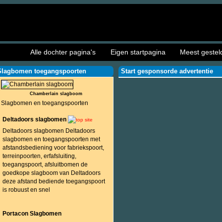
Alle dochter pagina's
Eigen startpagina
Meest gestel
Slagbomen toegangspoorten
Start gesponsorde advertentie
Chamberlain slagboom
Slagbomen en toegangspoorten
Deltadoors slagbomen
Deltadoors slagbomen Deltadoors
slagbomen en toegangspoorten met
afstandsbediening voor fabriekspoort,
terreinpoorten, erfafsluiting,
toegangspoort, afsluitbomen de
goedkope slagboom van Deltadoors
deze afstand bediende toegangspoort
is robuust en snel
Portacon Slagbomen