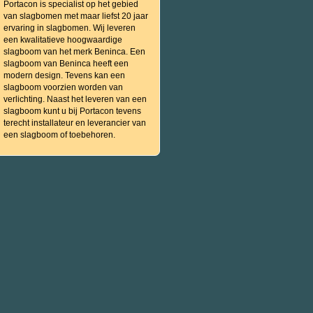
Portacon is specialist op het gebied
van slagbomen met maar liefst 20 jaar
ervaring in slagbomen. Wij leveren
een kwalitatieve hoogwaardige
slagboom van het merk Beninca. Een
slagboom van Beninca heeft een
modern design. Tevens kan een
slagboom voorzien worden van
verlichting. Naast het leveren van een
slagboom kunt u bij Portacon tevens
terecht installateur en leverancier van
een slagboom of toebehoren.