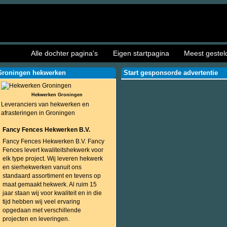
Alle dochter pagina's
Eigen startpagina
Meest gestel
Groningen hekwerken
Start gesponsorde advertentie
Hekwerken Groningen
Leveranciers van hekwerken en
afrasteringen in Groningen
Fancy Fences Hekwerken B.V.
Fancy Fences Hekwerken B.V. Fancy
Fences levert kwaliteitshekwerk voor
elk type project. Wij leveren hekwerk
en sierhekwerken vanuit ons
standaard assortiment en tevens op
maat gemaakt hekwerk. Al ruim 15
jaar staan wij voor kwaliteit en in die
tijd hebben wij veel ervaring
opgedaan met verschillende
projecten en leveringen.