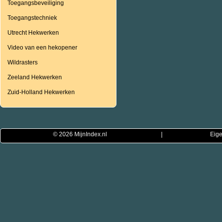
Toegangsbeveiliging
Toegangstechniek
Utrecht Hekwerken
Video van een hekopener
Wildrasters
Zeeland Hekwerken
Zuid-Holland Hekwerken
© 2026
MijnIndex.nl
|
Eige