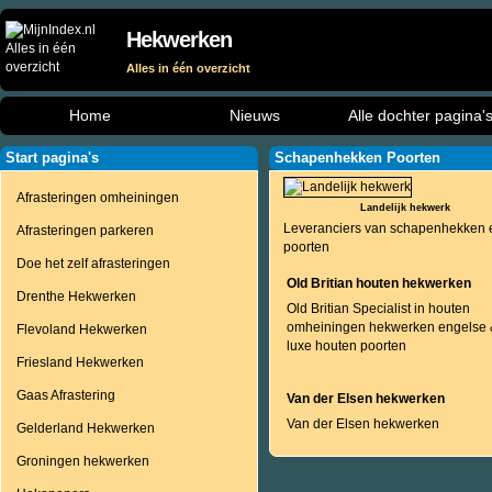
Hekwerken
Alles in één overzicht
Home
Nieuws
Alle dochter pagina'
Start pagina's
Schapenhekken Poorten
Afrasteringen omheiningen
Landelijk hekwerk
Leveranciers van schapenhekken 
Afrasteringen parkeren
poorten
Doe het zelf afrasteringen
Old Britian houten hekwerken
Drenthe Hekwerken
Old Britian Specialist in houten
omheiningen hekwerken engelse 
Flevoland Hekwerken
luxe houten poorten
Friesland Hekwerken
Gaas Afrastering
Van der Elsen hekwerken
Van der Elsen hekwerken
Gelderland Hekwerken
Groningen hekwerken