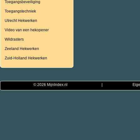
Toegangsbeveiliging
Toegangstechniek
Utrecht Hekwerken
Video van een hekopener
Wildrasters
Zeeland Hekwerken
Zuid-Holland Hekwerken
© 2026
MijnIndex.nl
|
Eige