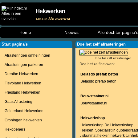
Hekwerken
Alles in één overzicht
Home
Nieuws
Alle dochter pagina'
Start pagina's
Doe het zelf afrasteringen
Afrasteringen omheiningen
Doe het zelf afrasteringen
Doe het zelf hekwerk
Afrasteringen parkeren
Drenthe Hekwerken
Belasdo prefab beton
Belasdo prefab beton
Flevoland Hekwerken
Friesland Hekwerken
Bouwstaalnet.nl
Gaas Afrastering
Bouwstaalnet.nl
Gelderland Hekwerken
Hekwerkshop
Groningen hekwerken
Hekwerkshop De Hekwerkshop
Hekopeners
Hekken. Specialist in dubbeldraad
/ staafmat hekken hekwerk tuinhek