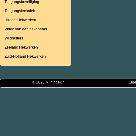
Toegangsbeveiliging
Toegangstechniek
Utrecht Hekwerken
Video van een hekopener
Wildrasters
Zeeland Hekwerken
Zuid-Holland Hekwerken
© 2026
MijnIndex.nl
|
Eige