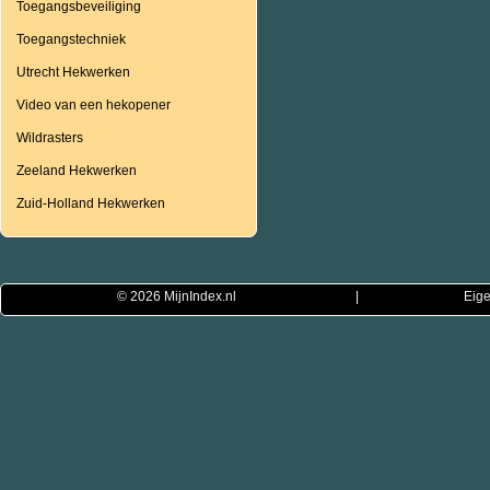
Toegangsbeveiliging
Toegangstechniek
Utrecht Hekwerken
Video van een hekopener
Wildrasters
Zeeland Hekwerken
Zuid-Holland Hekwerken
© 2026
MijnIndex.nl
|
Eige