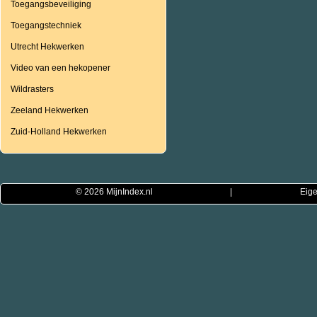
Toegangsbeveiliging
Toegangstechniek
Utrecht Hekwerken
Video van een hekopener
Wildrasters
Zeeland Hekwerken
Zuid-Holland Hekwerken
© 2026
MijnIndex.nl
|
Eige