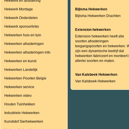
Hekwerk en afrastering
Hekwerk Montage
Bijlsma Hekwerken
Bijlsma Hekwerken Drachten
Hekwerk Onderdelen
Hekwerk sponsorlinks
Extension hekwerken
Hekwerken huis en tuin
Extension hekwerken heeft alle
soorten afrasteringen
Hekwerken afrasteringen
toegangspoorten en hekwerken. W
zijn een dynamische bedrijf dat
Hekwerken afrasteringen info
hekwerken fabriceert en monteert 
allerlei soorten en maten.
Hekwerken en kunst
Hekwerken Landelijk
Van Kalsbeek Hekwerken
Hekwerken Poorten Belgie
Van Kalsbeek Hekwerken
Hekwerken service
Hekwerken video
Houten Tuinhekken
Industriele Hekwerken
Kunststof Sierhekwerken