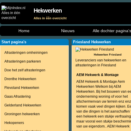
Hekwerken
Alles in één overzicht
Home
Nieuws
Alle dochter pagina'
Start pagina's
Friesland Hekwerken
Afrasteringen omheiningen
Hekwerken Friesland
Leveranciers van hekwerken en
Afrasteringen parkeren
afrasteringen in Friesland
Doe het zelf afrasteringen
AEM Hekwerk & Montage
Drenthe Hekwerken
AEM Hekwerk & Montage Aem
Hekwerken Welkom bij AEM
Flevoland Hekwerken
Hekwerken. Bij het bouwen van e
Gaas Afrastering
onderneming woning of voor het
afschermenvan uw terrein enz enz
Gelderland Hekwerken
komen vaak veel dingen kijken. E
van die dingen is het aanschaffen
Groningen hekwerken
een hekwerk een stukje verfraaing
maar vooral een stukje beschermi
Hekopeners
van uw eigendom.. AEM Hekwerk