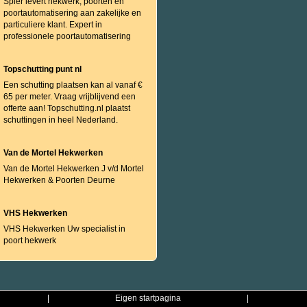
Spier levert hekwerk, poorten en
poortautomatisering aan zakelijke en
particuliere klant. Expert in
professionele poortautomatisering
Topschutting punt nl
Een schutting plaatsen kan al vanaf €
65 per meter. Vraag vrijblijvend een
offerte aan! Topschutting.nl plaatst
schuttingen in heel Nederland.
Van de Mortel Hekwerken
Van de Mortel Hekwerken J v/d Mortel
Hekwerken & Poorten Deurne
VHS Hekwerken
VHS Hekwerken Uw specialist in
poort hekwerk
|
Eigen startpagina
|