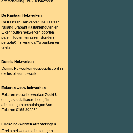
erfafscheiding H&S Betonwaren
De Kastaan Hekwerken
De Kastaan Hekwerken De Kastaan
Nuland Brabant Kastanjehouten en
Eikenhouten hekwerken poorten
palen Houten terrassen vlonders
pergola€™s veranda™s banken en
tafels
Dennis Hekwerken
Dennis Hekwerken gespecialiseerd in
exclusief sierhekwerk
Eekeren wouw hekwerken
Eekeren wouw hekwerken Zoekt U
een gespecialiseerd bedrijf in
afrasteringen omheiningen Van
Eekeren 0165 302251
Elreka hekwerken afrasteringen
Elreka hekwerken afrasteringen