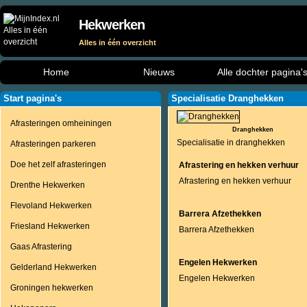
Hekwerken
Alles in één overzicht
Home
Nieuws
Alle dochter pagina'
Start pagina's
Specialisatie Dranghekken
Afrasteringen omheiningen
Dranghekken
Specialisatie in dranghekken
Afrasteringen parkeren
Doe het zelf afrasteringen
Afrastering en hekken verhuur
Afrastering en hekken verhuur
Drenthe Hekwerken
Flevoland Hekwerken
Barrera Afzethekken
Friesland Hekwerken
Barrera Afzethekken
Gaas Afrastering
Engelen Hekwerken
Gelderland Hekwerken
Engelen Hekwerken
Groningen hekwerken