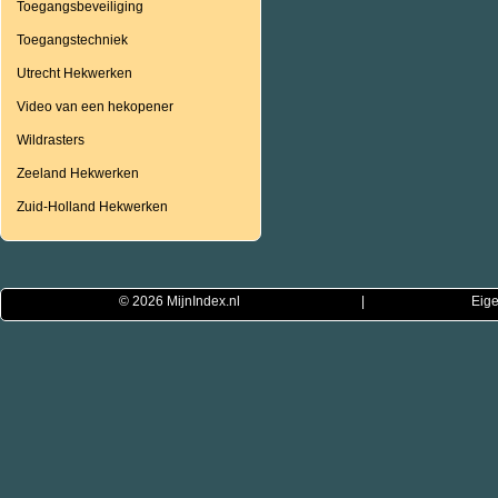
Toegangsbeveiliging
Toegangstechniek
Utrecht Hekwerken
Video van een hekopener
Wildrasters
Zeeland Hekwerken
Zuid-Holland Hekwerken
© 2026
MijnIndex.nl
|
Eige