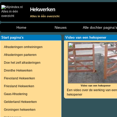
Hekwerken
Alles in één overzicht
Home
Nieuws
Alle dochter pagina'
Start pagina's
Video van een hekopener
Afrasteringen omheiningen
Afrasteringen parkeren
Doe het zelf afrasteringen
Drenthe Hekwerken
Flevoland Hekwerken
Friesland Hekwerken
Video van een hekopener
Een video over de werking van een
Gaas Afrastering
hekopener
Gelderland Hekwerken
Groningen hekwerken