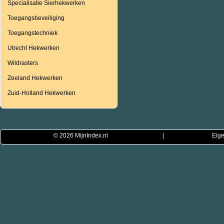
Specialisatie Sierhekwerken
Toegangsbeveiliging
Toegangstechniek
Utrecht Hekwerken
Wildrasters
Zeeland Hekwerken
Zuid-Holland Hekwerken
© 2026
MijnIndex.nl
|
Eige