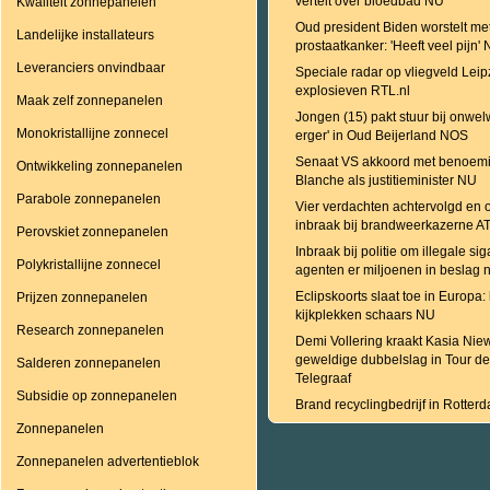
vertelt over bloedbad NU
Kwaliteit zonnepanelen
Oud president Biden worstelt me
Landelijke installateurs
prostaatkanker: 'Heeft veel pijn'
Leveranciers onvindbaar
Speciale radar op vliegveld Leip
explosieven RTL.nl
Maak zelf zonnepanelen
Jongen (15) pakt stuur bij onwe
Monokristallijne zonnecel
erger' in Oud Beijerland NOS
Senaat VS akkoord met benoem
Ontwikkeling zonnepanelen
Blanche als justitieminister NU
Parabole zonnepanelen
Vier verdachten achtervolgd en 
inbraak bij brandweerkazerne A
Perovskiet zonnepanelen
Inbraak bij politie om illegale si
Polykristallijne zonnecel
agenten er miljoenen in beslag
Eclipskoorts slaat toe in Europa:
Prijzen zonnepanelen
kijkplekken schaars NU
Research zonnepanelen
Demi Vollering kraakt Kasia Nie
geweldige dubbelslag in Tour 
Salderen zonnepanelen
Telegraaf
Subsidie op zonnepanelen
Brand recyclingbedrijf in Rotter
Zonnepanelen
Zonnepanelen advertentieblok