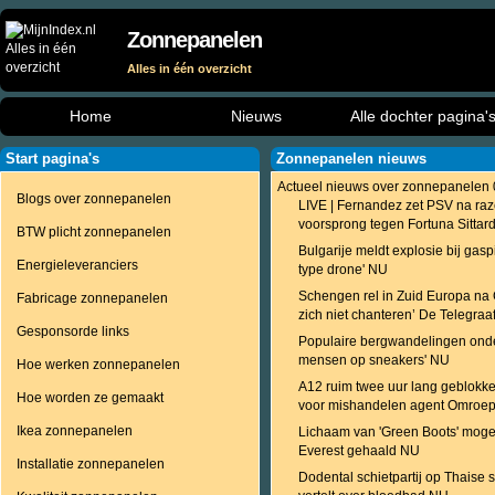
Zonnepanelen
Alles in één overzicht
Home
Nieuws
Alle dochter pagina'
Start pagina's
Zonnepanelen nieuws
Actueel nieuws over zonnepanelen
Blogs over zonnepanelen
LIVE | Fernandez zet PSV na raz
voorsprong tegen Fortuna Sitta
BTW plicht zonnepanelen
Bulgarije meldt explosie bij gaspi
Energieleveranciers
type drone' NU
Schengen rel in Zuid Europa na C
Fabricage zonnepanelen
zich niet chanteren’ De Telegraa
Gesponsorde links
Populaire bergwandelingen onde
mensen op sneakers' NU
Hoe werken zonnepanelen
A12 ruim twee uur lang geblokke
Hoe worden ze gemaakt
voor mishandelen agent Omroe
Ikea zonnepanelen
Lichaam van 'Green Boots' mogel
Everest gehaald NU
Installatie zonnepanelen
Dodental schietpartij op Thaise s