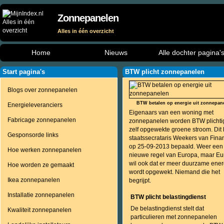
Zonnepanelen
Alles in één overzicht
Home
Nieuws
Alle dochter pagina'
Start pagina's
BTW plicht zonnepanelen
Blogs over zonnepanelen
BTW betalen op energie uit zonnepan
Energieleveranciers
Eigenaars van een woning met
Fabricage zonnepanelen
zonnepanelen worden BTW plichti
zelf opgewekte groene stroom. Dit 
Gesponsorde links
staatssecrataris Weekers van Fina
op 25-09-2013 bepaald. Weer een
Hoe werken zonnepanelen
nieuwe regel van Europa, maar E
wil ook dat er meer duurzame ener
Hoe worden ze gemaakt
wordt opgewekt. Niemand die het
Ikea zonnepanelen
begrijpt.
Installatie zonnepanelen
BTW plicht belastingdienst
De belastingdienst stelt dat
Kwaliteit zonnepanelen
particulieren met zonnepanelen