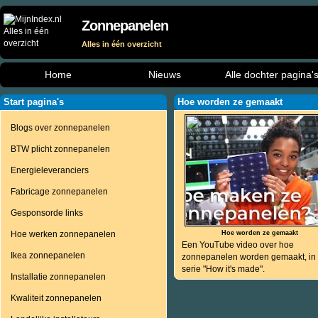
Zonnepanelen
Alles in één overzicht
Home
Nieuws
Alle dochter pagina'
Start pagina's
Hoe worden ze gemaakt
Blogs over zonnepanelen
BTW plicht zonnepanelen
Energieleveranciers
Fabricage zonnepanelen
Gesponsorde links
Hoe werken zonnepanelen
Hoe worden ze gemaakt
Een YouTube video over hoe
Ikea zonnepanelen
zonnepanelen worden gemaakt, in
serie "How it's made".
Installatie zonnepanelen
Kwaliteit zonnepanelen