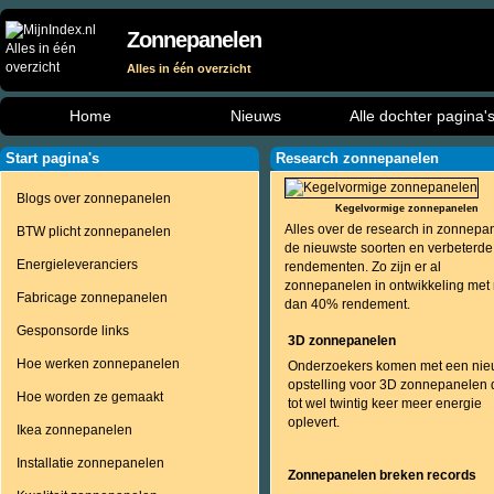
Zonnepanelen
Alles in één overzicht
Home
Nieuws
Alle dochter pagina'
Start pagina's
Research zonnepanelen
Blogs over zonnepanelen
Kegelvormige zonnepanelen
Alles over de research in zonnepa
BTW plicht zonnepanelen
de nieuwste soorten en verbeterde
Energieleveranciers
rendementen. Zo zijn er al
zonnepanelen in ontwikkeling met
Fabricage zonnepanelen
dan 40% rendement.
Gesponsorde links
3D zonnepanelen
Hoe werken zonnepanelen
Onderzoekers komen met een ni
opstelling voor 3D zonnepanelen 
Hoe worden ze gemaakt
tot wel twintig keer meer energie
oplevert.
Ikea zonnepanelen
Installatie zonnepanelen
Zonnepanelen breken records