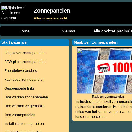
Zonnepanelen
Alles in één overzicht
Home
Nieuws
Alle dochter pagina'
Start pagina's
Maak zelf zonnepanelen
Blogs over zonnepanelen
BTW plicht zonnepanelen
Energieleveranciers
Fabricage zonnepanelen
Gesponsorde links
Hoe werken zonnepanelen
Maak zelf zonnepanelen
Instructievideo om zelf zonnepanel
Hoe worden ze gemaakt
maken en te monteren. Een interes
uitleg van het samenvoegen van d
Ikea zonnepanelen
losse zonne-cellen.
Installatie zonnepanelen