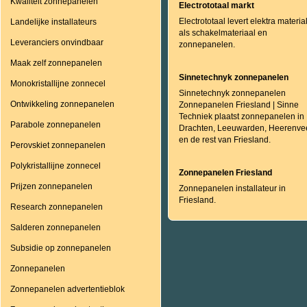
Kwaliteit zonnepanelen
Electrototaal markt
Electrototaal levert elektra materia
Landelijke installateurs
als schakelmateriaal en
Leveranciers onvindbaar
zonnepanelen.
Maak zelf zonnepanelen
Sinnetechnyk zonnepanelen
Monokristallijne zonnecel
Sinnetechnyk zonnepanelen
Ontwikkeling zonnepanelen
Zonnepanelen Friesland | Sinne
Techniek plaatst zonnepanelen in
Parabole zonnepanelen
Drachten, Leeuwarden, Heerenve
en de rest van Friesland.
Perovskiet zonnepanelen
Polykristallijne zonnecel
Zonnepanelen Friesland
Prijzen zonnepanelen
Zonnepanelen installateur in
Friesland.
Research zonnepanelen
Salderen zonnepanelen
Subsidie op zonnepanelen
Zonnepanelen
Zonnepanelen advertentieblok