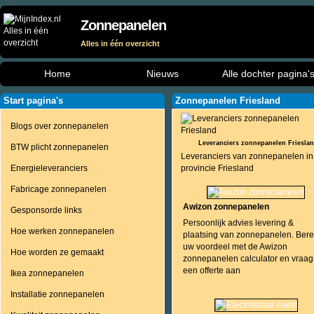
Zonnepanelen
Alles in één overzicht
Home
Nieuws
Alle dochter pagina'
Start pagina's
Zonnepanelen Friesland
Blogs over zonnepanelen
Leveranciers zonnepanelen Friesla
BTW plicht zonnepanelen
Leveranciers van zonnepanelen in
Energieleveranciers
provincie Friesland
Fabricage zonnepanelen
Awizon zonnepanelen
Gesponsorde links
Persoonlijk advies levering &
Hoe werken zonnepanelen
plaatsing van zonnepanelen. Ber
uw voordeel met de Awizon
Hoe worden ze gemaakt
zonnepanelen calculator en vraag
een offerte aan
Ikea zonnepanelen
Installatie zonnepanelen