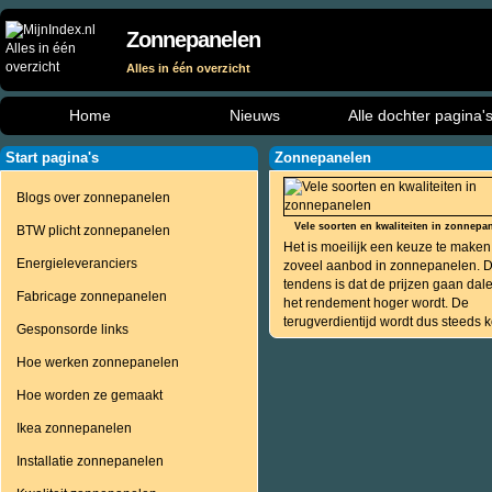
Zonnepanelen
Alles in één overzicht
Home
Nieuws
Alle dochter pagina'
Start pagina's
Zonnepanelen
Blogs over zonnepanelen
Vele soorten en kwaliteiten in zonnepa
BTW plicht zonnepanelen
Het is moeilijk een keuze te maken
Energieleveranciers
zoveel aanbod in zonnepanelen. 
tendens is dat de prijzen gaan dal
Fabricage zonnepanelen
het rendement hoger wordt. De
terugverdientijd wordt dus steeds ko
Gesponsorde links
Hoe werken zonnepanelen
Hoe worden ze gemaakt
Ikea zonnepanelen
Installatie zonnepanelen