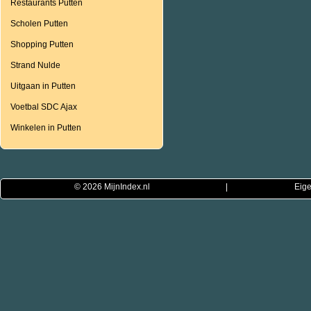
Restaurants Putten
Scholen Putten
Shopping Putten
Strand Nulde
Uitgaan in Putten
Voetbal SDC Ajax
Winkelen in Putten
© 2026
MijnIndex.nl
|
Eige