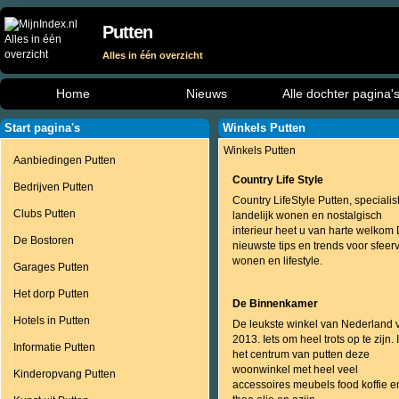
Putten
Alles in één overzicht
Home
Nieuws
Alle dochter pagina'
Start pagina's
Winkels Putten
Winkels Putten
Aanbiedingen Putten
Country Life Style
Bedrijven Putten
Country LifeStyle Putten, specialist
Clubs Putten
landelijk wonen en nostalgisch
interieur heet u van harte welkom
De Bostoren
nieuwste tips en trends voor sfeer
wonen en lifestyle.
Garages Putten
Het dorp Putten
De Binnenkamer
Hotels in Putten
De leukste winkel van Nederland 
2013. Iets om heel trots op te zijn. 
Informatie Putten
het centrum van putten deze
woonwinkel met heel veel
Kinderopvang Putten
accessoires meubels food koffie e