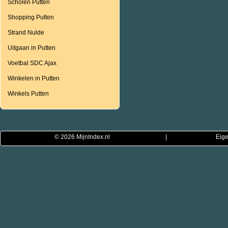
Scholen Putten
Shopping Putten
Strand Nulde
Uitgaan in Putten
Voetbal SDC Ajax
Winkelen in Putten
Winkels Putten
© 2026
MijnIndex.nl
|
Eige