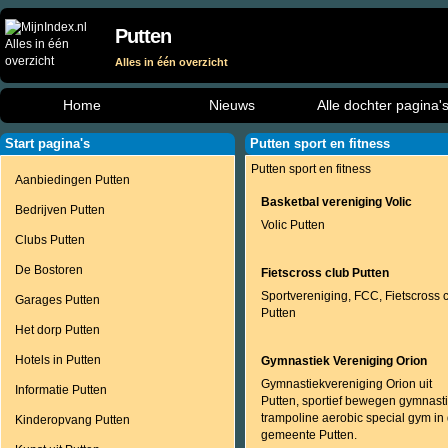
Putten
Alles in één overzicht
Home
Nieuws
Alle dochter pagina'
Start pagina's
Putten sport en fitness
Putten sport en fitness
Aanbiedingen Putten
Basketbal vereniging Volic
Bedrijven Putten
Volic Putten
Clubs Putten
De Bostoren
Fietscross club Putten
Sportvereniging, FCC, Fietscross 
Garages Putten
Putten
Het dorp Putten
Hotels in Putten
Gymnastiek Vereniging Orion
Gymnastiekvereniging Orion uit
Informatie Putten
Putten, sportief bewegen gymnast
trampoline aerobic special gym in
Kinderopvang Putten
gemeente Putten.