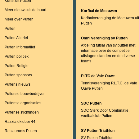
Kunst uit Putten
Meer nieuws uit de buurt
Korfbal de Meeuwen
Korfbalvereniging de Meeuwen uit
Meer over Putten
Putten
Putten
Putten Allerlei
Omni vereniging sv Putten
Afdeling futsal van sv putten met
Putten informatiief
informatie over de competitie
uitslagen standen en de diverse
Putten politiek
teams
Putten Religie
Putten sponsors
PLTC de Vale Ouwe
Tennisvereniging P.L.T.C. de Vale
Puttens nieuws
Ouwe Putten
Puttense bouwbedrijven
Puttense organisaties
SDC Putten
SDC Sterk Door Combinatie,
Puttense stichtingen
voetbalclub Putten
Razzia oktober 44
SV Putten Triathlon
Restaurants Putten
SV Putten Triathlon