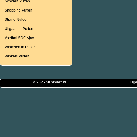
Scholen Putten
Shopping Putten
Strand Nulde
Uitgaan in Putten
Voetbal SDC Ajax
Winkelen in Putten
Winkels Putten
© 2026
MijnIndex.nl
|
Eige