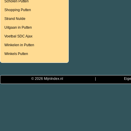
Scholen Putten
Shopping Putten
Strand Nulde
Uitgaan in Putten
Voetbal SDC Ajax
Winkelen in Putten
Winkels Putten
© 2026
MijnIndex.nl
|
Eige