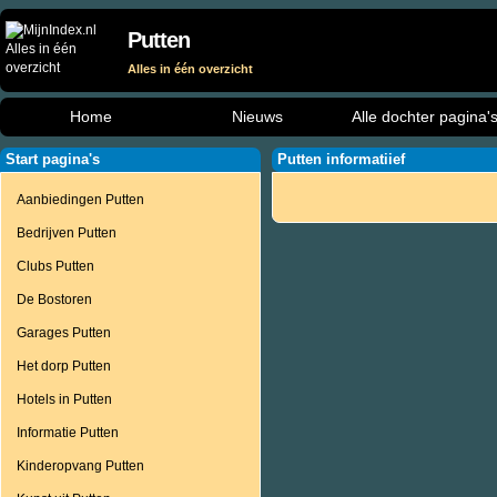
Putten
Alles in één overzicht
Home
Nieuws
Alle dochter pagina'
Start pagina's
Putten informatiief
Aanbiedingen Putten
Bedrijven Putten
Clubs Putten
De Bostoren
Garages Putten
Het dorp Putten
Hotels in Putten
Informatie Putten
Kinderopvang Putten