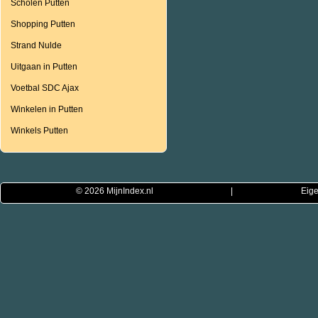
Scholen Putten
Shopping Putten
Strand Nulde
Uitgaan in Putten
Voetbal SDC Ajax
Winkelen in Putten
Winkels Putten
© 2026
MijnIndex.nl
|
Eige