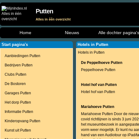
Putten
Alles in één overzicht
Home
Nieuws
Alle dochter pagina'
Start pagina's
Hotels in Putten
Hotels in Putten
Aanbiedingen Putten
De Peppelhoeve Putten
Bedrijven Putten
Peppelhoeve Putten
Clubs Putten
De Bostoren
Hotel hof van Putten
Hotel hof van Putten
Garages Putten
Het dorp Putten
Mariahoeve Putten
Informatie Putten
Mariahoeve Putten Door de nieuw
covid richtlijnen is sinds 3 juni 20
Kinderopvang Putten
het museumbezoek in aangepast
vorm weer mogelijk. Er kunt nu aa
Kunst uit Putten
hand van een Audiotour op iPad/ta