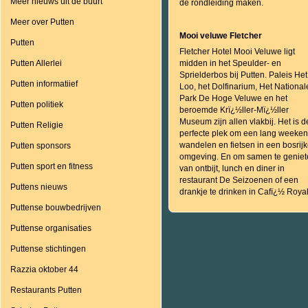
Meer nieuws uit de buurt
de rondleiding maken.
Meer over Putten
Mooi veluwe Fletcher
Putten
Fletcher Hotel Mooi Veluwe ligt
Putten Allerlei
midden in het Speulder- en
Sprielderbos bij Putten. Paleis Het
Putten informatiief
Loo, het Dolfinarium, Het National
Park De Hoge Veluwe en het
Putten politiek
beroemde Krï¿½ller-Mï¿½ller
Museum zijn allen vlakbij. Het is d
Putten Religie
perfecte plek om een lang weeken
wandelen en fietsen in een bosrij
Putten sponsors
omgeving. En om samen te geniet
Putten sport en fitness
van ontbijt, lunch en diner in
restaurant De Seizoenen of een
Puttens nieuws
drankje te drinken in Cafï¿½ Royal
Puttense bouwbedrijven
Puttense organisaties
Puttense stichtingen
Razzia oktober 44
Restaurants Putten