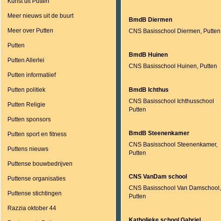
Kunst uit Putten
Meer nieuws uit de buurt
BmdB Diermen
Meer over Putten
CNS Basisschool Diermen, Putten
Putten
BmdB Huinen
Putten Allerlei
CNS Basisschool Huinen, Putten
Putten informatiief
Putten politiek
BmdB Ichthus
CNS Basisschool Ichthusschool
Putten Religie
Putten
Putten sponsors
BmdB Steenenkamer
Putten sport en fitness
CNS Basisschool Steenenkamer,
Puttens nieuws
Putten
Puttense bouwbedrijven
CNS VanDam school
Puttense organisaties
CNS Basisschool Van Damschool,
Puttense stichtingen
Putten
Razzia oktober 44
Katholieke school Gabriel