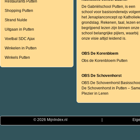
Restaurants Putten
De Gabriëlschool Putten, is een
Shopping Putten
school voor basisonderwijs volge
het Jenaplanconcept op Katholiek
Strand Nulde
grondslag. Rekenen, taal, lezen e
begrijpend lezen zijn binnen onze
Uitgaan in Putten
school belangrijke pijlers, waarbij
onze visie altijd leidend is.
Voetbal SDC Ajax
Winkelen in Putten
OBS De Korenbloem
Winkels Putten
Obs de Korenbloem Putten
OBS De Schovenhorst
OBS De Schovenhorst Basisschoo
De Schovenhorst in Putten – Sam
Plezier in Leren
© 2026
MijnIndex.nl
|
Eige