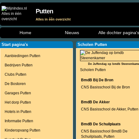
Putten
Alles in één overzicht
Home
Nieuws
Alle dochter pagina'
Start pagina's
Scholen Putten
Aanbiedingen Putten
De Juffendag op bmdb Steenenkam
Bedrijven Putten
Scholen Putten
Clubs Putten
BmdB Bij De Bron
De Bostoren
CNS Basisschool Bij de Bron
Garages Putten
BmdB De Akker
Het dorp Putten
CNS Basisschool de Akker, Putten
Hotels in Putten
Informatie Putten
BmdB De Schuilplaats
Kinderopvang Putten
CNS Basisschool BmdB De
Schuilplaats, Putten