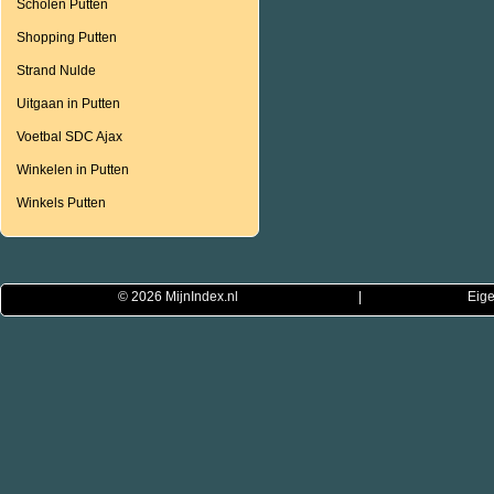
Scholen Putten
Shopping Putten
Strand Nulde
Uitgaan in Putten
Voetbal SDC Ajax
Winkelen in Putten
Winkels Putten
© 2026
MijnIndex.nl
|
Eige