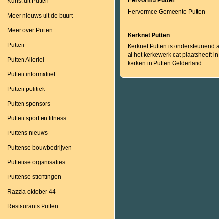
Hervormd Putten
Kunst uit Putten
Hervormde Gemeente Putten
Meer nieuws uit de buurt
Meer over Putten
Kerknet Putten
Putten
Kerknet Putten is ondersteunend 
al het kerkewerk dat plaatsheeft in
Putten Allerlei
kerken in Putten Gelderland
Putten informatiief
Putten politiek
Putten sponsors
Putten sport en fitness
Puttens nieuws
Puttense bouwbedrijven
Puttense organisaties
Puttense stichtingen
Razzia oktober 44
Restaurants Putten