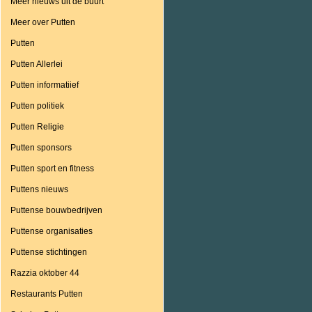
Meer nieuws uit de buurt
Meer over Putten
Putten
Putten Allerlei
Putten informatiief
Putten politiek
Putten Religie
Putten sponsors
Putten sport en fitness
Puttens nieuws
Puttense bouwbedrijven
Puttense organisaties
Puttense stichtingen
Razzia oktober 44
Restaurants Putten