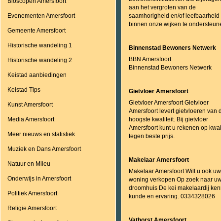
Bioscopen Amersfoort
aan het vergroten van de
Evenementen Amersfoort
saamhorigheid en/of leefbaarheid
binnen onze wijken te ondersteun
Gemeente Amersfoort
Historische wandeling 1
Binnenstad Bewoners Netwerk
BBN Amersfoort
Historische wandeling 2
Binnenstad Bewoners Netwerk
Keistad aanbiedingen
Keistad Tips
Gietvloer Amersfoort
Gietvloer Amersfoort Gietvloer
Kunst Amersfoort
Amersfoort levert gietvloeren van 
Media Amersfoort
hoogste kwaliteit. Bij gietvloer
Amersfoort kunt u rekenen op kwali
Meer nieuws en statistiek
tegen beste prijs.
Muziek en Dans Amersfoort
Makelaar Amersfoort
Natuur en Mileu
Makelaar Amersfoort Wilt u ook uw
Onderwijs in Amersfoort
woning verkopen Op zoek naar u
droomhuis De kei makelaardij ken
Politiek Amersfoort
kunde en ervaring. 0334328026
Religie Amersfoort
Vathorst Amersfoort