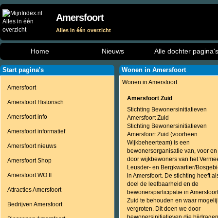
Amersfoort
Alles in één overzicht
Home
Nieuws
Alle dochter pagina'
Start pagina's
Wonen in Amersfoort
Wonen in Amersfoort
Amersfoort
Amersfoort Zuid
Amersfoort Historisch
Stichting Bewonersinitiatieven
Amersfoort info
Amersfoort Zuid
Stichting Bewonersinitiatieven
Amersfoort informatief
Amersfoort Zuid (voorheen
Wijkbeheerteam) is een
Amersfoort nieuws
bewonersorganisatie van, voor en
door wijkbewoners van het Vermee
Amersfoort Shop
Leusder- en Bergkwartier/Bosgeb
Amersfoort WO II
in Amersfoort. De stichting heeft al
doel de leefbaarheid en de
Attracties Amersfoort
bewonersparticipatie in Amersfoor
Zuid te behouden en waar mogelij
Bedrijven Amersfoort
vergroten. Dit doen we door
bewonersinitiatieven die bijdrage