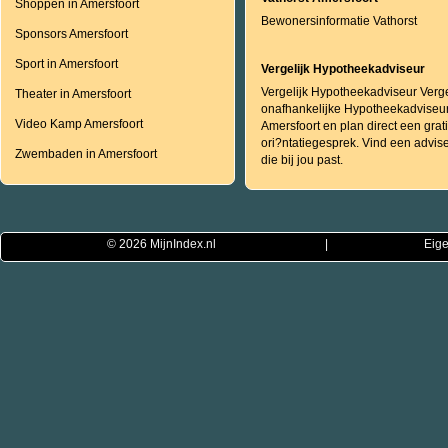
Shoppen in Amersfoort
Bewonersinformatie Vathorst
Sponsors Amersfoort
Sport in Amersfoort
Vergelijk Hypotheekadviseur
Vergelijk Hypotheekadviseur Verge
Theater in Amersfoort
onafhankelijke Hypotheekadviseur
Video Kamp Amersfoort
Amersfoort en plan direct een grat
ori?ntatiegesprek. Vind een advis
Zwembaden in Amersfoort
die bij jou past.
© 2026
MijnIndex.nl
|
Eige