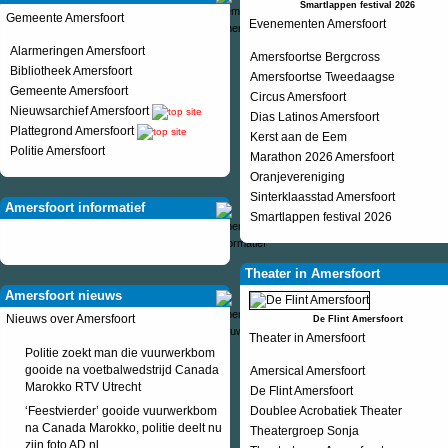
Smartlappen festival 2026
Gemeente Amersfoort
Evenementen Amersfoort
Alarmeringen Amersfoort
Amersfoortse Bergcross
Bibliotheek Amersfoort
Amersfoortse Tweedaagse
Gemeente Amersfoort
Circus Amersfoort
Nieuwsarchief Amersfoort
Dias Latinos Amersfoort
Plattegrond Amersfoort
Kerst aan de Eem
Politie Amersfoort
Marathon 2026 Amersfoort
Oranjevereniging
Sinterklaasstad Amersfoort
Amersfoort informatief
Smartlappen festival 2026
Theater in Amersfoort
Amersfoort nieuws
Nieuws over Amersfoort
De Flint Amersfoort
Theater in Amersfoort
Politie zoekt man die vuurwerkbom
gooide na voetbalwedstrijd Canada
Amersical Amersfoort
Marokko RTV Utrecht
De Flint Amersfoort
‘Feestvierder’ gooide vuurwerkbom
Doublee Acrobatiek Theater
na Canada Marokko, politie deelt nu
Theatergroep Sonja
zijn foto AD.nl