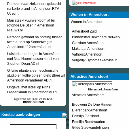
Persoon naar ziekenhuis gebracht
na korte brand in Amersfoort RTV
Utrecht
Wonen in Amersfoort
Man steekt vuurwerkbom af bij
Wonen in Amersfoort
rotonde De Stier in Amersfoort
Nieuws.nl
Amersfoort Zuid
Persoon gewond na botsing tussen
Binnenstad Bewoners Netwerk
twee auto’s op Sonnetweg in
Gietvloer Amersfoort
Amersfoort 112amersfoort.nl
Makelaar Amersfoort
Luisterkamer begint in Amersfoort
Vathorst Amersfoort
met Noa Naomi tussen kunst van
Vergelijk Hypotheekadviseur
Stephen Dean AD.nl
Gifvrije planten, een ecologische
studio en koffie op één plek: Bloei wil
Attracties Amersfoort
Amersfoort veranderen AD.nl
Ongeval met letsel op Prins
Dierenpark Amersfoort
Frederiklaan in Amersfoort AD.nl
Attracties Amersfoort
bijgewerkt op: 06-08-26 16:42:30
meer nieuws
Brouwerij De Drie Ringen
Dierenpark Amersfoort
Keistad aanbiedingen
Eemlijn Fietsboot
Eemlijn Rondvaarten
Gilde Stadwandelingen