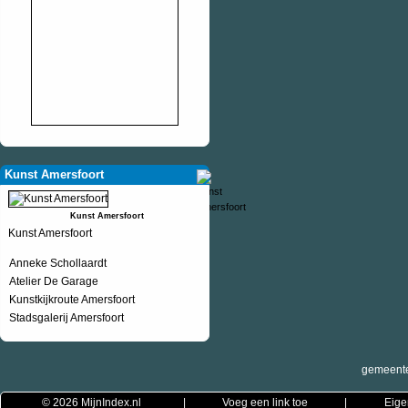
Kunst Amersfoort
Kunst Amersfoort
Kunst Amersfoort
Anneke Schollaardt
Atelier De Garage
Kunstkijkroute Amersfoort
Stadsgalerij Amersfoort
gemeente
© 2026
MijnIndex.nl
|
Voeg een link toe
|
Eige