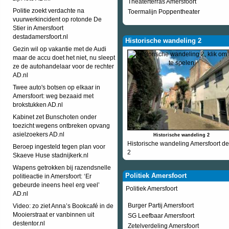
Theaterterras Amersfoort
Politie zoekt verdachte na
Toermalijn Poppentheater
vuurwerkincident op rotonde De
Stier in Amersfoort
destadamersfoort.nl
Historische wandeling 2
Gezin wil op vakantie met de Audi
maar de accu doet het niet, nu sleept
ze de autohandelaar voor de rechter
AD.nl
Twee auto's botsen op elkaar in
Amersfoort: weg bezaaid met
brokstukken AD.nl
Kabinet zet Bunschoten onder
toezicht wegens ontbreken opvang
asielzoekers AD.nl
Historische wandeling 2
Historische wandeling Amersfoort de
Beroep ingesteld tegen plan voor
2
Skaeve Huse stadnijkerk.nl
Wapens getrokken bij razendsnelle
Politiek Amersfoort
politieactie in Amersfoort: ‘Er
gebeurde ineens heel erg veel’
Politiek Amersfoort
AD.nl
Burger Partij Amersfoort
Video: zo ziet Anna’s Bookcafé in de
Mooierstraat er vanbinnen uit
SG Leefbaar Amersfoort
destentor.nl
Zetelverdeling Amersfoort