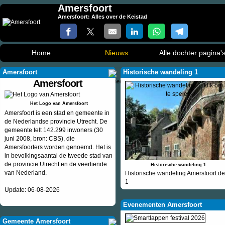
Amersfoort
Amersfoort: Alles over de Keistad
Home
Nieuws
Alle dochter pagina'
Amersfoort
Historische wandeling 1
Amersfoort
Het Logo van Amersfoort
Amersfoort is een stad en gemeente in
de Nederlandse provincie Utrecht. De
gemeente telt 142.299 inwoners (30
juni 2008, bron: CBS), die
Amersfoorters worden genoemd. Het is
in bevolkingsaantal de tweede stad van
de provincie Utrecht en de veertiende
Historische wandeling 1
van Nederland.
Historische wandeling Amersfoort de
1
Update: 06-08-2026
Evenementen Amersfoort
Gemeente Amersfoort