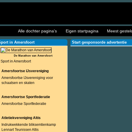
Alle dochter pagina's
Eigen startpagina
Meest gestel
Sport in Amersfoort
Start gesponsorde advertentie
De Marathon van Amersfoort
Sport in Amersfoort
Amersfoortse IJsvereniging
Amersfoortse IJsvereniging voor
schaatsen en skaten
Amersfoortse Sportfederatie
Amersfoortse Sportfederatie
Atletiekvereniging Altis
Indrukwekkende bliksemtienkamp
Lennart Teunissen Altis