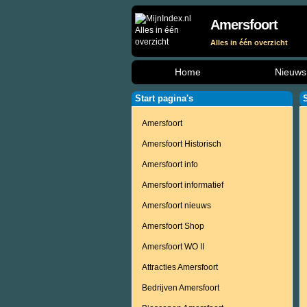
Amersfoort
Alles in één overzicht
Home
Nieuws
Start pagina's
Amersfoort
Amersfoort Historisch
Amersfoort info
Amersfoort informatief
Amersfoort nieuws
Amersfoort Shop
Amersfoort WO II
Attracties Amersfoort
Bedrijven Amersfoort