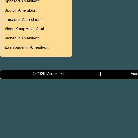
Sponsors Amersfoort
Sport in Amersfoort
Theater in Amersfoort
Video Kamp Amersfoort
Wonen in Amersfoort
Zwembaden in Amersfoort
© 2026
MijnIndex.nl
|
Eige