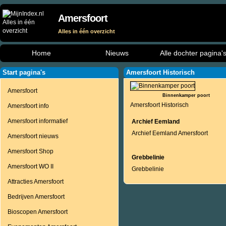
Amersfoort
Alles in één overzicht
Home
Nieuws
Alle dochter pagina'
Start pagina's
Amersfoort Historisch
Amersfoort
Binnenkamper poort
Amersfoort Historisch
Amersfoort info
Amersfoort informatief
Archief Eemland
Archief Eemland Amersfoort
Amersfoort nieuws
Amersfoort Shop
Grebbelinie
Amersfoort WO II
Grebbelinie
Attracties Amersfoort
Bedrijven Amersfoort
Bioscopen Amersfoort