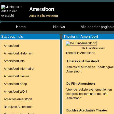
Amersfoort
Alles in één overzicht
Home
Nieuws
Alle dochter pagina'
Start pagina's
Theater in Amersfoort
Amersfoort
De Flint Amersfoort
Theater in Amersfoort
Amersfoort Historisch
Amersfoort info
Amersical Amersfoort
Amersical Muziek en Theater groe
Amersfoort informatief
Amersfoort
Amersfoort nieuws
De Flint Amersfoort
Amersfoort Shop
Voor de leukste evenementen en
Amersfoort WO II
congressen kom naar de Flint
Amersfoort
Attracties Amersfoort
Bedrijven Amersfoort
Doublee Acrobatiek Theater