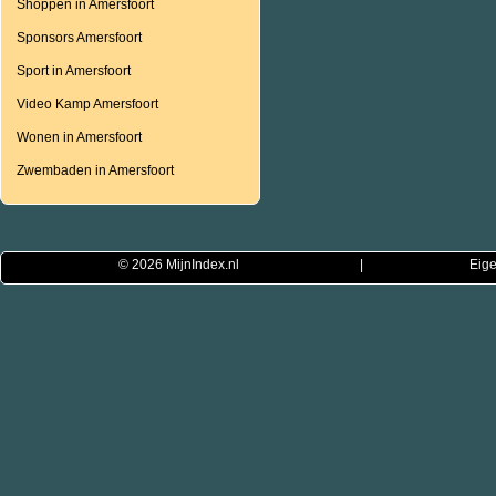
Shoppen in Amersfoort
Sponsors Amersfoort
Sport in Amersfoort
Video Kamp Amersfoort
Wonen in Amersfoort
Zwembaden in Amersfoort
© 2026
MijnIndex.nl
|
Eige