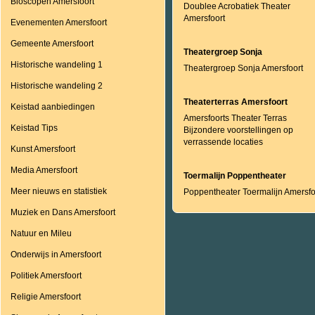
Bioscopen Amersfoort
Doublee Acrobatiek Theater
Amersfoort
Evenementen Amersfoort
Gemeente Amersfoort
Theatergroep Sonja
Historische wandeling 1
Theatergroep Sonja Amersfoort
Historische wandeling 2
Theaterterras Amersfoort
Keistad aanbiedingen
Amersfoorts Theater Terras
Keistad Tips
Bijzondere voorstellingen op
verrassende locaties
Kunst Amersfoort
Media Amersfoort
Toermalijn Poppentheater
Meer nieuws en statistiek
Poppentheater Toermalijn Amersfo
Muziek en Dans Amersfoort
Natuur en Mileu
Onderwijs in Amersfoort
Politiek Amersfoort
Religie Amersfoort