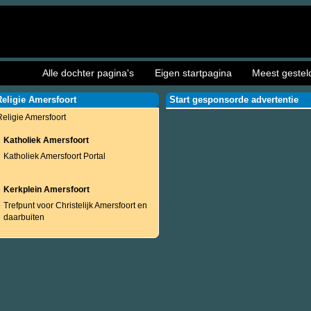
Alle dochter pagina's
Eigen startpagina
Meest gestel
Religie Amersfoort
Start gesponsorde advertentie
Religie Amersfoort
Katholiek Amersfoort
Katholiek Amersfoort Portal
Kerkplein Amersfoort
Trefpunt voor Christelijk Amersfoort en
daarbuiten