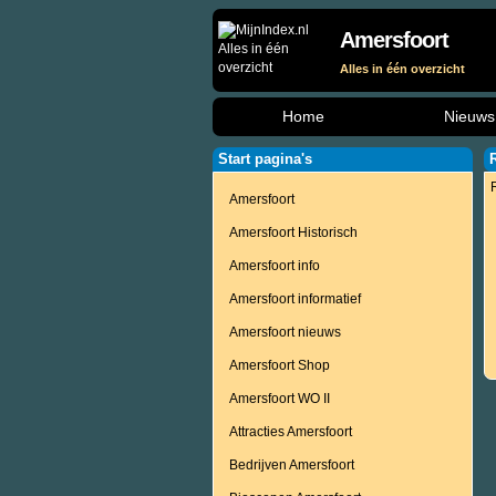
Amersfoort
Alles in één overzicht
Home
Nieuws
Start pagina's
Amersfoort
Amersfoort Historisch
Amersfoort info
Amersfoort informatief
Amersfoort nieuws
Amersfoort Shop
Amersfoort WO II
Attracties Amersfoort
Bedrijven Amersfoort