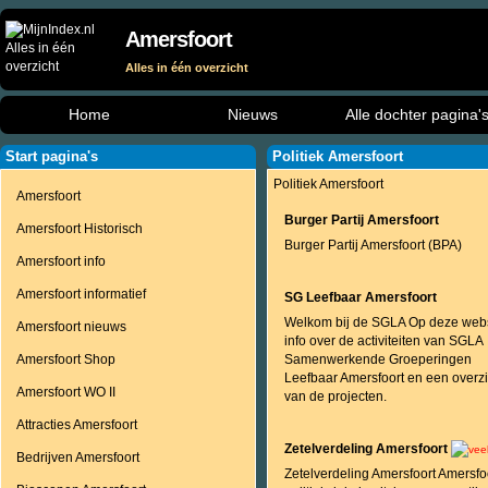
Amersfoort
Alles in één overzicht
Home
Nieuws
Alle dochter pagina'
Start pagina's
Politiek Amersfoort
Politiek Amersfoort
Amersfoort
Burger Partij Amersfoort
Amersfoort Historisch
Burger Partij Amersfoort (BPA)
Amersfoort info
Amersfoort informatief
SG Leefbaar Amersfoort
Welkom bij de SGLA Op deze webs
Amersfoort nieuws
info over de activiteiten van SGLA
Amersfoort Shop
Samenwerkende Groeperingen
Leefbaar Amersfoort en een overzi
Amersfoort WO II
van de projecten.
Attracties Amersfoort
Zetelverdeling Amersfoort
Bedrijven Amersfoort
Zetelverdeling Amersfoort Amersfo