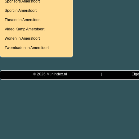
Sponsors Amersfoort
Sport in Amersfoort
Theater in Amersfoort
Video Kamp Amersfoort
Wonen in Amersfoort
Zwembaden in Amersfoort
© 2026
MijnIndex.nl
|
Eige