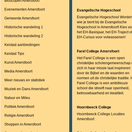
Bioscopen Amersfoort
Evenementen Amersfoort
Evangelische Hogeschool
Evangelische Hogeschool Worde
Gemeente Amersfoort
wie je bent bij de Evangelische
Historische wandeling 1
Hogeschool in Amersfoort! Kies vo
het EH-Basisjaar, het EH-Traject o
Historische wandeling 2
EH-Cursus voor volwassenen!
Keistad aanbiedingen
Farel College Amersfoort
Keistad Tips
Het Farel College is een open
Kunst Amersfoort
christelijke scholengemeenschap 
zich in haar missie laat inspireren
Media Amersfoort
door de Bijbel en de waarden en
normen uit de christelijke traditie. 
Meer nieuws en statistiek
Farel College is een ambitieuze
school die streeft naar openheid,
Muziek en Dans Amersfoort
betrouwbaarheid en kwaliteit.
Natuur en Mileu
Politiek Amersfoort
Hoornbeeck College
Hoornbeeck College Locaties
Religie Amersfoort
Amersfoort
Shoppen in Amersfoort