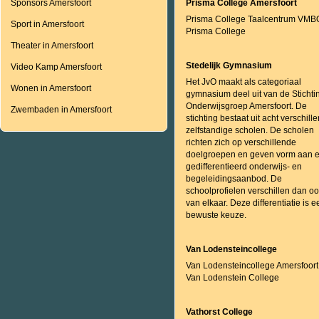
Sponsors Amersfoort
Prisma College Amersfoort
Prisma College Taalcentrum VMB
Sport in Amersfoort
Prisma College
Theater in Amersfoort
Stedelijk Gymnasium
Video Kamp Amersfoort
Het JvO maakt als categoriaal
Wonen in Amersfoort
gymnasium deel uit van de Stichti
Onderwijsgroep Amersfoort. De
Zwembaden in Amersfoort
stichting bestaat uit acht verschill
zelfstandige scholen. De scholen
richten zich op verschillende
doelgroepen en geven vorm aan 
gedifferentieerd onderwijs- en
begeleidingsaanbod. De
schoolprofielen verschillen dan o
van elkaar. Deze differentiatie is e
bewuste keuze.
Van Lodensteincollege
Van Lodensteincollege Amersfoort
Van Lodenstein College
Vathorst College