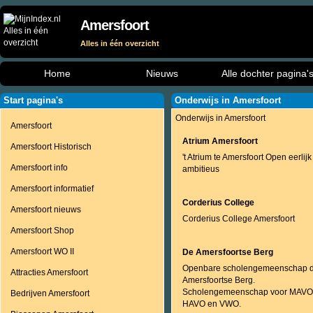
Amersfoort
Alles in één overzicht
Home
Nieuws
Alle dochter pagina'
Start pagina's
Onderwijs in Amersfoort
Onderwijs in Amersfoort
Amersfoort
Atrium Amersfoort
Amersfoort Historisch
't Atrium te Amersfoort Open eerlijk
Amersfoort info
ambitieus
Amersfoort informatief
Corderius College
Amersfoort nieuws
Corderius College Amersfoort
Amersfoort Shop
Amersfoort WO II
De Amersfoortse Berg
Openbare scholengemeenschap 
Attracties Amersfoort
Amersfoortse Berg.
Scholengemeenschap voor MAVO
Bedrijven Amersfoort
HAVO en VWO.