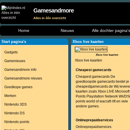
Gamesandmore
Alles in één overzicht
Home
Nieuws
Alle dochter pagina'
Start pagina's
Xbox live kaarten
Gadgets
Xbox live kaarten
Xbox live kaarten
Gamenieuws
Gamesandmore info
Cheapest gamecards
Cheapest gamecards De
Gamesandmore nieuws
goedkoopste gamecards bestel je 
cheapestgamecards.de Wij levere
Goedkope games
kaarten zoals Xbox LIVE Microsoft
Merken
Points Playstation Network Wii/DS
points world of wacraft rift en vele
Nintendo 3DS
andere games.
Nintendo DS
Onlineprepaidservices
Nintendo points
Onlineprepaidservices