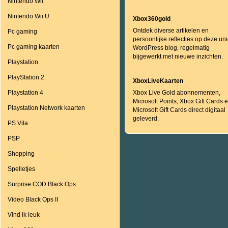
Nintendo Wii
Nintendo Wii U
Xbox360gold
Ontdek diverse artikelen en
Pc gaming
persoonlijke reflecties op deze un
Pc gaming kaarten
WordPress blog, regelmatig
bijgewerkt met nieuwe inzichten.
Playstation
PlayStation 2
XboxLiveKaarten
Playstation 4
Xbox Live Gold abonnementen,
Microsoft Points, Xbox Gift Cards 
Playstation Network kaarten
Microsoft Gift Cards direct digitaal
geleverd.
PS Vita
PSP
Shopping
Spelletjes
Surprise COD Black Ops
Video Black Ops II
Vind ik leuk