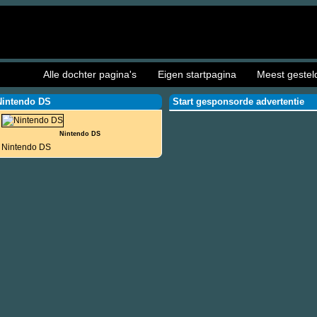
Alle dochter pagina's
Eigen startpagina
Meest gestel
Nintendo DS
Start gesponsorde advertentie
Nintendo DS
Nintendo DS