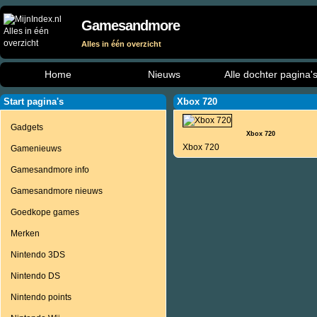
Gamesandmore
Alles in één overzicht
Home
Nieuws
Alle dochter pagina'
Start pagina's
Xbox 720
Gadgets
Xbox 720
Xbox 720
Gamenieuws
Gamesandmore info
Gamesandmore nieuws
Goedkope games
Merken
Nintendo 3DS
Nintendo DS
Nintendo points