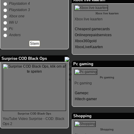
Playstation 4
Playstation 3
Xbox live kaarten
Xbox one
Xbox live kaarten
Wii U
Pc
Cheapest gamecards
Anders
Onlineprepaidservices
Xbox360gold
XboxLiveKaarten
Surprise COD Black Ops
Pc gaming
Pc gaming
Pc gaming
Gamepc
Hitech-gamer
Surprise COD Black Ops
Shopping
YouTube Video Surprise - COD: Black
Ops 2
Shopping