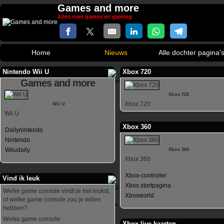
Games and more
Alles over games en gaming
Home
Nieuws
Alle dochter pagina'
Nintendo Wii U
Xbox 720
Games and more
Xbox 720
Xbox 720
Wii U
Wii U
Xbox 360
Dailynintendo
Nintendo
Wiiudaily
Xbox 360
Xbox 360
Xbox-controller
Vind ik leuk
Xbox.startpagina
Welke game console vindt je het leukst,
Xboxworld
of welke game console zou je willen
hebben?
Welke game console:
Xbox live kaarten