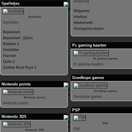
Shopping
Spelletjes
Billgames
Intertoys
Spelletjes
Spelletjes
Mediamarkt
Xboxgames-kopen
Bejeweled
Bejeweled - Zylom
Bubbles 3
Pc gaming kaarten
Goldstrike
Pacman
Pc gaming kaarten
Qube 2
Pc gaming kaarten
Zombie Beuk Race 2
Goedkope games
Nintendo points
Goedkope games
Goedkope games
Nintendo points
Nintendo points
PSP
Nintendo 3DS
PSP
PSP
Nintendo 3DS