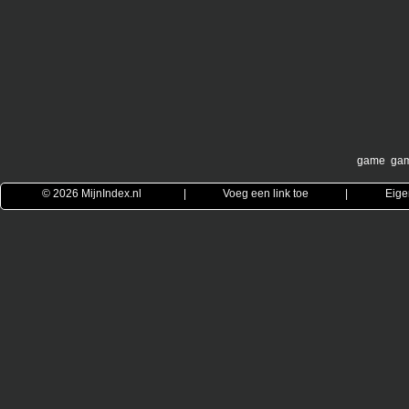
game
ga
© 2026
MijnIndex.nl
|
Voeg een link toe
|
Eige