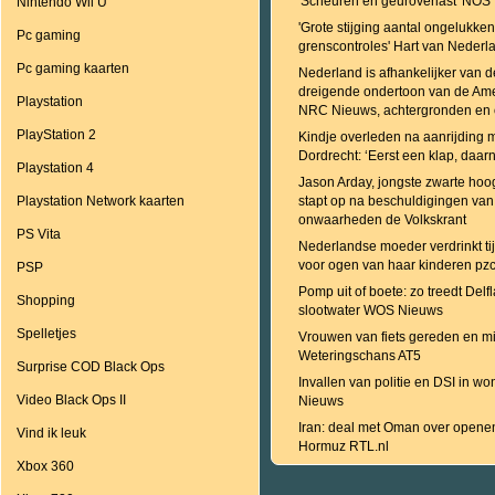
'Scheuren en geuroverlast' NOS
Nintendo Wii U
'Grote stijging aantal ongelukken
Pc gaming
grenscontroles' Hart van Nederl
Pc gaming kaarten
Nederland is afhankelijker van 
dreigende ondertoon van de A
Playstation
NRC Nieuws, achtergronden en o
PlayStation 2
Kindje overleden na aanrijding m
Dordrecht: ‘Eerst een klap, daarn
Playstation 4
Jason Arday, jongste zwarte hoo
Playstation Network kaarten
stapt op na beschuldigingen van
onwaarheden de Volkskrant
PS Vita
Nederlandse moeder verdrinkt tij
voor ogen van haar kinderen pzc
PSP
Pomp uit of boete: zo treedt Del
Shopping
slootwater WOS Nieuws
Spelletjes
Vrouwen van fiets gereden en m
Weteringschans AT5
Surprise COD Black Ops
Invallen van politie en DSI in 
Video Black Ops II
Nieuws
Iran: deal met Oman over openen
Vind ik leuk
Hormuz RTL.nl
Xbox 360