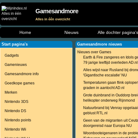
Gamesandmore
Alles in één overzicht
Home
Nieuws
Alle dochter pagina'
Start pagina's
Gamesandmore nieuws
Nieuws over Games
Gadgets
Earth & Fire zangeres en Idols 
79 jarige leeftijd overleden AD.nl
Gamenieuws
Alles wijst naar Rusland bij drone
Gamesandmore info
'Gigantische escalatie' NU
Temperaturen gaan flink oplopen:
Goedkope games
graden in aantocht AD.nl
Merken
Grote duinbrand in Ouddorp breid
helikopter onderweg Rijnmond
Nintendo 3DS
Natuurbrand bij Venray opgelaai
Nintendo DS
geblust RTL.nl
Nintendo points
Geen van de migranten uit Ceuta
doorgereisd naar Europa NU
Nintendo Wii
Woonbooteigenaren in de probl